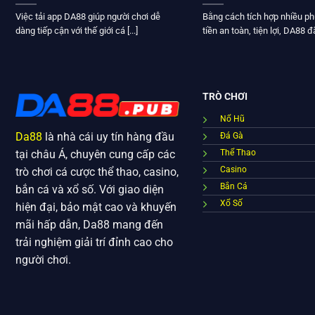
Việc tải app DA88 giúp người chơi dễ
Bằng cách tích hợp nhiều ph
dàng tiếp cận với thế giới cá [...]
tiền an toàn, tiện lợi, DA88 đã 
TRÒ CHƠI
Tính đến nay DA88 COM đang là điểm đến tận hưởng trải ngh
lược với hơn 20 nhà phát hành uy tín như SABA, CMD, Evolutio
Nổ Hũ
Da88
là nhà cái uy tín hàng đầu
Đá Gà
Thứ hạng trên thị trường
tại châu Á, chuyên cung cấp các
Thể Thao
Casino
trò chơi cá cược thể thao, casino,
DA88 WEB hiện đang nằm trong top 5 nhà cái uy tín nhất t
Bắn Cá
bắn cá và xổ số. Với giao diện
tiêu chí đánh giá khắt khe nhất từ chất lượng dịch vụ, độ m
Xổ Số
hiện đại, bảo mật cao và khuyến
qua nhiều đối thủ lớn để lọt vào danh sách này.
mãi hấp dẫn, Da88 mang đến
trải nghiệm giải trí đỉnh cao cho
Ngoài ra cũng vào năm 2024, DA88 đã được vinh danh “Nhà 
người chơi.
cột mốc phát triển mới của chúng tôi. Không chỉ khẳng định
cậy với khách hàng.
Phạm vi hoạt động