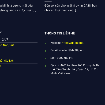
 Minh là gương mặt tiêu
Đến với sân chơi giải trí uy tín DA88, bạn
g trong làng cá cược trực [...]
chỉ cần thực hiện vài [...]
7
 Đồng thời nhà cái cũng thành công trở thành đối tác chiến
THÔNG TIN LIÊN HỆ
chơi mà bạn có thể tin tưởng lựa chọn.
ến 24/7
Website:
https://da88.pub/
ẫn Nạp/Rút
Email:
contact@da88.pub
SĐT: 0902582443
 Sự thành công này đến từ việc chúng tôi đáp ứng được các
ãi /Sự kiện
àn…Tất cả những yếu tố này đều đảm bảo đủ tiêu chuẩn và vượt
Địa chỉ: 46/12A Hẻm 160 Đ. Huỳnh Thị
8
Hai, Tân Chánh Hiệp, Quận 12, Hồ Chí
Minh, Việt Nam
 Gaming. Đây là một danh hiệu cực kỳ có ý nghĩa, đánh dấu
ên thị trường, chứng minh là một điểm đến giải trí đáng tin