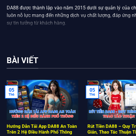
DA88 được thành lập vào năm 2015 dưới sự quản lý của chín
luôn nỗ lực mang đến những dịch vụ chất lượng, đáp ứng nh
sự tin tưởng từ khách hàng.
BÀI VIẾT
05
05
Th6
Th6
Hướng Dẫn Tải App DA88 An Toàn
Rút Tiền DA88 – Quy T
Trên 2 Hệ Điều Hành Phổ Thông
Giản, Thao Tác Thuận T