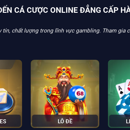
 ĐẾN CÁ CƯỢC ONLINE ĐẲNG CẤP H
tín, chất lượng trong lĩnh vực gambling. Tham gia c
ES
LÔ ĐỀ
L