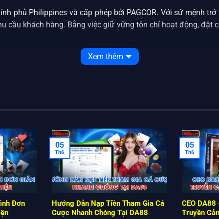
h phủ Philippines và cấp phép bởi PAGCOR. Với sứ mệnh trở th
u cầu khách hàng. Bằng việc giữ vững tôn chỉ hoạt động, đặt 
Xem thêm
05
05
Th6
Th6
rình Đơn
Hướng Dẫn Nạp Tiền Tham Gia Cá
CEO DA88 –
iện
Cược Nhanh Chóng Tại DA88
Truyền Cảm