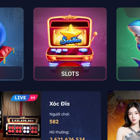
SLOTS