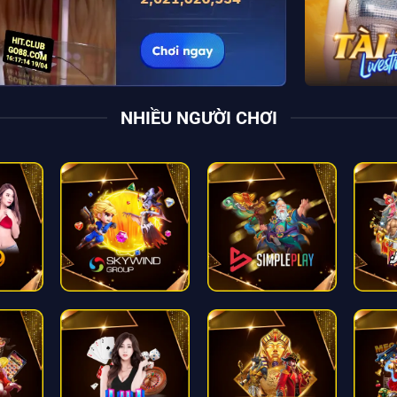
NHIỀU NGƯỜI CHƠI