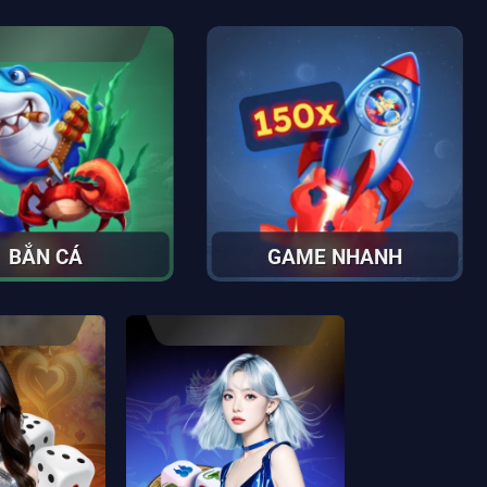
BẮN CÁ
GAME NHANH