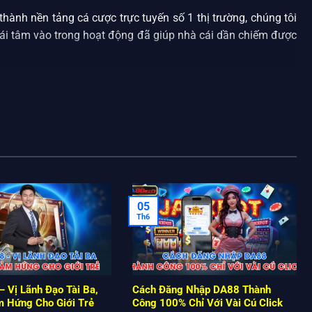
ành nền tảng cá cược trực tuyến số 1 thị trường, chúng tôi
cái tâm vào trong hoạt động đã giúp nhà cái dần chiếm được
05
Th6
 Vị Lãnh Đạo Tài Ba,
Cách Đăng Nhập DA88 Thành
 Hứng Cho Giới Trẻ
Công 100% Chỉ Với Vài Cú Click