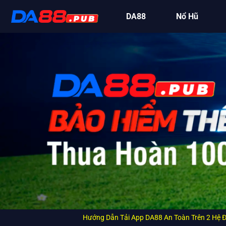
DA88
Nổ Hũ
Hướng Dẫn Tải App DA88 An Toàn Trên 2 Hệ Điều Hành Phổ Th